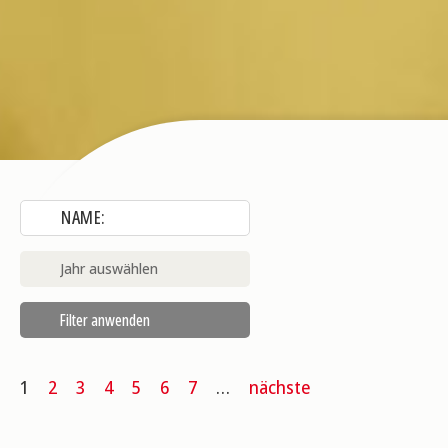
1
2
3
4
5
6
7
…
nächste