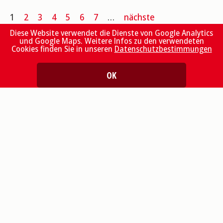
1
2
3
4
5
6
7
…
nächste
Diese Website verwendet die Dienste von Google Analytics
und Google Maps. Weitere Infos zu den verwendeten
Cookies finden Sie in unseren
Datenschutzbestimmungen
OK
Kontakt
Bistum Basel
Bischöfliches Ordinariat
Baselstrasse 58
Postfach
4502 Solothurn
+41 32 625 58 25
generalvikariat[at]bistum-basel.ch