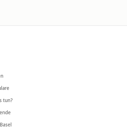
en
lare
s tun?
gende
Basel