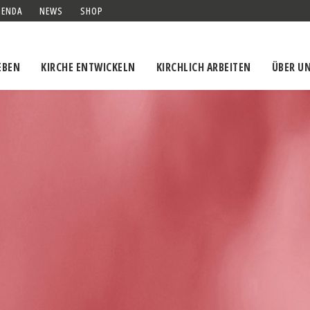
GENDA
NEWS
SHOP
EBEN
KIRCHE ENTWICKELN
KIRCHLICH ARBEITEN
ÜBER U