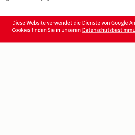
Diese Website verwendet die Dienste von Google An
Cookies finden Sie in unseren
Datenschutzbestimm
Newsletter «UPDATE»
Abonnieren
Sammlung
© 2026 Bistum Basel
Impressum
Datenschutz