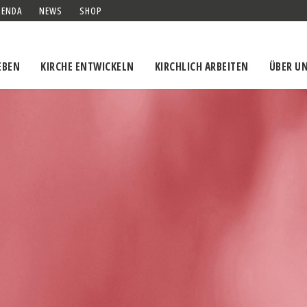
GENDA
NEWS
SHOP
EBEN
KIRCHE ENTWICKELN
KIRCHLICH ARBEITEN
ÜBER U