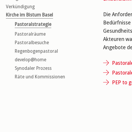
Verkündigung
Die Anforder
Kirche im Bistum Basel
Bedürfnisse 
Pastoralstrategie
Gesundheits
Pastoralräume
Akteuren wa
Pastoralbesuche
Angebote d
Regenbogenpastoral
develop@home
Pastoral
Synodaler Prozess
Pastora
Räte und Kommissionen
PEP to g