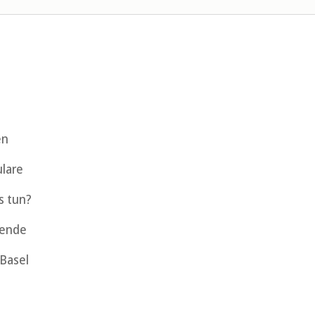
en
lare
s tun?
gende
Basel