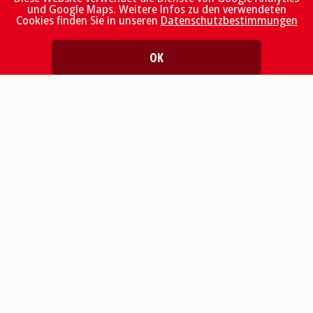
und Google Maps. Weitere Infos zu den verwendeten
Cookies finden Sie in unseren
Datenschutzbestimmungen
Quicklinks
OK
Räte und Kommissionen
Dokumente und Formulare
Sexueller Übergriff, was tun?
Seelsorge für Seelsorgende
Gottesdienste Bistum Basel
Jura Pastoral
Vatican News
Newsletter «UPDATE»
Abonnieren