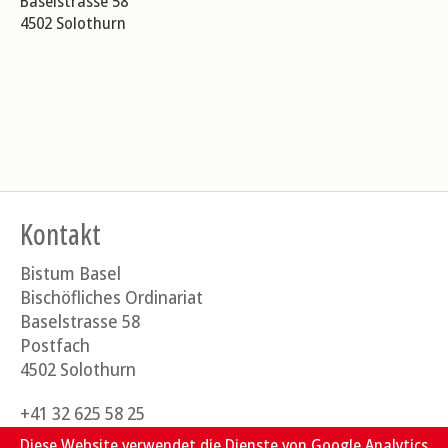
Baselstrasse 58
4502 Solothurn
Kontakt
Bistum Basel
Bischöfliches Ordinariat
Baselstrasse 58
Postfach
4502 Solothurn
+41 32 625 58 25
generalvikariat[at]bistum-basel.ch
Diese Website verwendet die Dienste von Google Analytics