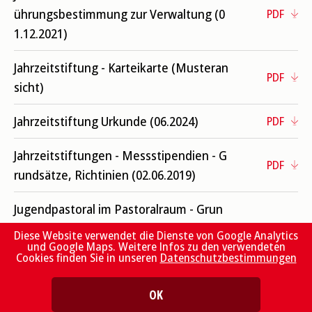
ührungsbestimmung zur Verwaltung (0
PDF
1.12.2021)
Jahrzeitstiftung - Karteikarte (Musteran
PDF
sicht)
Jahrzeitstiftung Urkunde (06.2024)
PDF
Jahrzeitstiftungen - Messstipendien - G
PDF
rundsätze, Richtinien (02.06.2019)
Jugendpastoral im Pastoralraum - Grun
dsätze, Richtlinien, Arbeitshilfen (31.07.
PDF
Diese Website verwendet die Dienste von Google Analytics
und Google Maps. Weitere Infos zu den verwendeten
2018)
Cookies finden Sie in unseren
Datenschutzbestimmungen
Katechese im Kulturwandel - Leitbild (0
PDF
OK
1.06.2016)