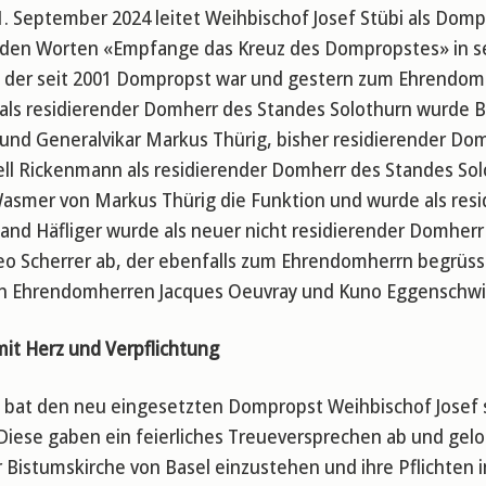
 1. September 2024 leitet Weihbischof Josef Stübi als Domp
t den Worten «Empfange das Kreuz des Dompropstes» in sei
 der seit 2001 Dompropst war und gestern zum Ehrendomh
als residierender Domherr des Standes Solothurn wurde B
nd Generalvikar Markus Thürig, bisher residierender Dom
l Rickenmann als residierender Domherr des Standes Solo
smer von Markus Thürig die Funktion und wurde als resid
nd Häfliger wurde als neuer nicht residierender Domherr
o Scherrer ab, der ebenfalls zum Ehrendomherrn begrüss
n Ehrendomherren Jacques Oeuvray und Kuno Eggenschwil
 mit Herz und Verpflichtung
ix bat den neu eingesetzten Dompropst Weihbischof Josef
. Diese gaben ein feierliches Treueversprechen ab und ge
 Bistumskirche von Basel einzustehen und ihre Pflichten 