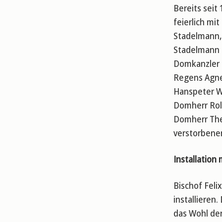
Bereits seit
feierlich mi
Stadelmann,
Stadelmann 
Domkanzler u
Regens Agnel
Hanspeter Wa
Domherr Rola
Domherr The
verstorbene
Installation
Bischof Fel
installieren
das Wohl der