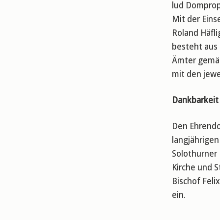
lud Domprops
Mit der Ein
Roland Häfli
besteht aus 
Ämter gemäs
mit den jew
Dankbarkeit
Den Ehrendo
langjährigen
Solothurner 
Kirche und S
Bischof Feli
ein.