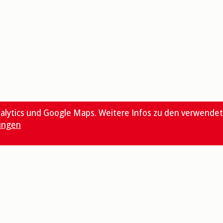
alytics und Google Maps. Weitere Infos zu den verwende
ungen
Quicklinks
Räte und Kommission
Dokumente und Formu