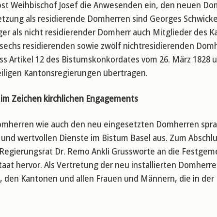
t Weihbischof Josef die Anwesenden ein, den neuen Domh
setzung als residierende Domherren sind Georges Schwic
ger als nicht residierender Domherr auch Mitglieder des K
sechs residierenden sowie zwölf nichtresidierenden Domh
s Artikel 12 des Bistumskonkordates vom 26. März 1828
eiligen Kantonsregierungen übertragen.
 im Zeichen kirchlichen Engagements
mherren wie auch den neu eingesetzten Domherren sprach
 und wertvollen Dienste im Bistum Basel aus. Zum Abschlu
Regierungsrat Dr. Remo Ankli Grussworte an die Festgeme
taat hervor. Als Vertretung der neu installierten Domhe
x, den Kantonen und allen Frauen und Männern, die in der