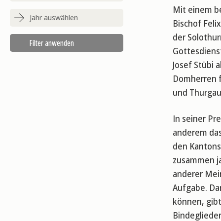
Mit einem b
Bischof Feli
der Solothur
Gottesdiens
Josef Stübi 
Domherren f
und Thurgau 
In seiner Pr
anderem das
den Kantons
zusammen ja
anderer Mein
Aufgabe. Da
können, gibt
Bindeglieder