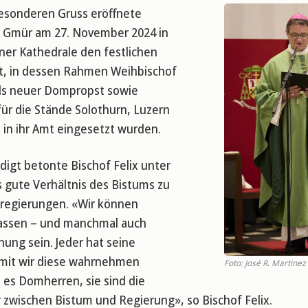
esonderen Gruss eröffnete
x Gmür am 27. November 2024 in
ner Kathedrale den festlichen
t, in dessen Rahmen Weihbischof
als neuer Dompropst sowie
ür die Stände Solothurn, Luzern
in ihr Amt eingesetzt wurden.
edigt betonte Bischof Felix unter
 gute Verhältnis des Bistums zu
regierungen. «Wir können
ssen – und manchmal auch
ung sein. Jeder hat seine
mit wir diese wahrnehmen
Foto: José R. Martinez
 es Domherren, sie sind die
 zwischen Bistum und Regierung», so Bischof Felix.