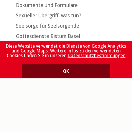
Dokumente und Formulare
Sexueller Übergriff, was tun?
Seelsorge für Seelsorgende
Gottesdienste Bistum Basel
Diese Website verwendet die Dienste von Google Analytics
Jura Pastoral
und Google Maps. Weitere Infos zu den verwendeten
Cookies finden Sie in unseren
Datenschutzbestimmungen
Vatican News
OK
Newsletter «UPDATE»
Abonnieren
Sammlung
Folgen Sie uns