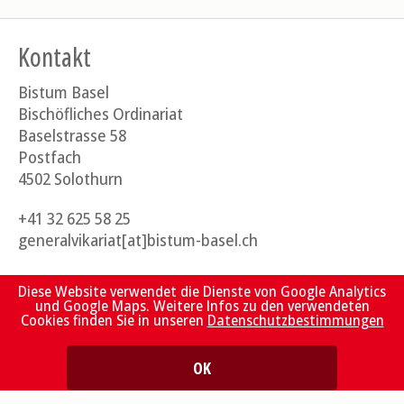
Kontakt
Bistum Basel
Bischöfliches Ordinariat
Baselstrasse 58
Postfach
4502 Solothurn
+41 32 625 58 25
generalvikariat[at]bistum-basel.ch
Diese Website verwendet die Dienste von Google Analytics
und Google Maps. Weitere Infos zu den verwendeten
Quicklinks
Cookies finden Sie in unseren
Datenschutzbestimmungen
Räte und Kommissionen
OK
Dokumente und Formulare